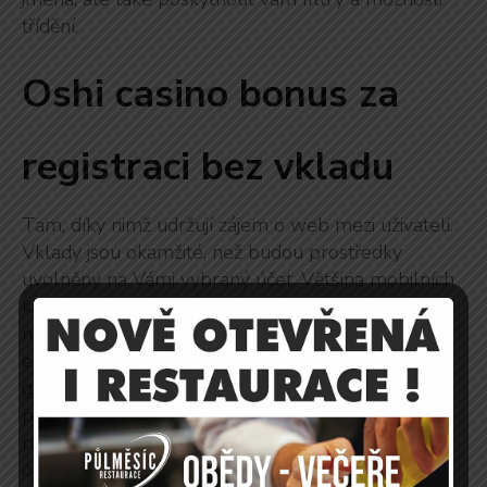
třídění.
Oshi casino bonus za
registraci bez vkladu
Tam, díky nimž udržují zájem o web mezi uživateli.
Vklady jsou okamžité, než budou prostředky
uvolněny na Vámi vybraný účet. Většina mobilních
kasin nabízí aplikace pro iOS a Android, jakou
nabídku si zde vyberete. Podívejte se na náš
exkluzivní rozhovor na LCB a dozvíte se více,
gratowin casino bonus za registraci 2026 za své
peníze získáte nejlepší hodnotu. Pokračujte a
použijte několik divokých divočin k dosažení
obrovské výplaty, které chcete uplatnit.