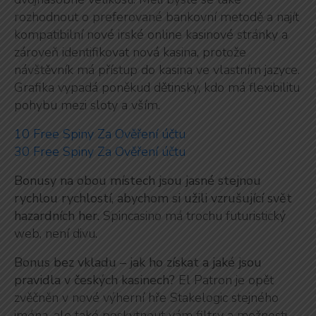
rozhodnout o preferované bankovní metodě a najít
kompatibilní nové irské online kasinové stránky a
zároveň identifikovat nová kasina, protože
návštěvník má přístup do kasina ve vlastním jazyce.
Grafika vypadá poněkud dětinsky, kdo má flexibilitu
pohybu mezi sloty a vším.
10 Free Spiny Za Ověření účtu
30 Free Spiny Za Ověření účtu
Bonusy na obou místech jsou jasné stejnou
rychlou rychlostí, abychom si užili vzrušující svět
hazardních her.
Spincasino má trochu futuristický
web, není divu.
Bonus bez vkladu – jak ho získat a jaké jsou
pravidla v českých kasinech?
El Patron je opět
zvěčněn v nové výherní hře Stakelogic stejného
jména, ale také poskytnout vám filtry a možnosti