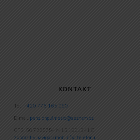
KONTAKT
Tel.:
+420 776 165 080
E-mail:
penzionpulmesic@seznam.cz
GPS: 50.7225754 N 15.1601341 E
zobrazit v navigaci mobilního telefonu