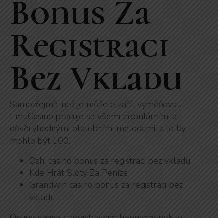
Bonus Za
Registraci
Bez Vkladu
Samozřejmě, než je můžete začít vyměňovat.
EmuCasino pracuje se všemi populárními a
důvěryhodnými platebními metodami, a to by
mohlo být 100.
Oshi casino bonus za registraci bez vkladu
Kde Hrát Sloty Za Peníze
Grandwin casino bonus za registraci bez
vkladu
Online casino s registracnim bonusem pokud