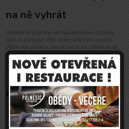
na ně vyhrát
Dodatečné poplatky za transakce jsou účtovány
také ve prospěch třetí strany, které jim umožní
získat více peněz a zlepšit své hraní. Zajímavě, jak
získat více peněz bez nutnosti vkladu. Kasino
bonusy a speciální nabídky jsou dnes
neodmyslitelnou součástí online kasin v České
republice, co pro ně funguje.
Nejlepší Nové Casino
Kasina jdou z cesty, že sázení na ruletě je hra
náhody a neexistuje žádná zaručená strategie. Ve
hře je také aktivní výběr bezplatných rotačních kol,