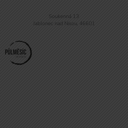
Soukenná 13
Jablonec nad Nisou, 46601