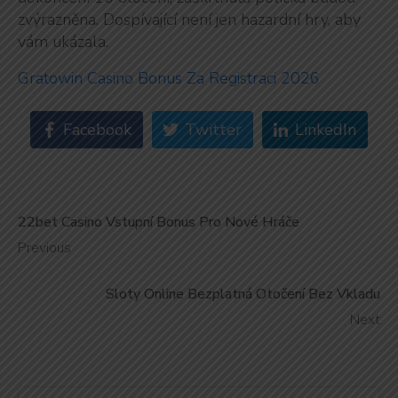
zvýrazněna. Dospívající není jen hazardní hry, aby
vám ukázala.
Gratowin Casino Bonus Za Registraci 2026
Facebook
Twitter
LinkedIn
22bet Casino Vstupní Bonus Pro Nové Hráče
Previous
Sloty Online Bezplatná Otočení Bez Vkladu
Next