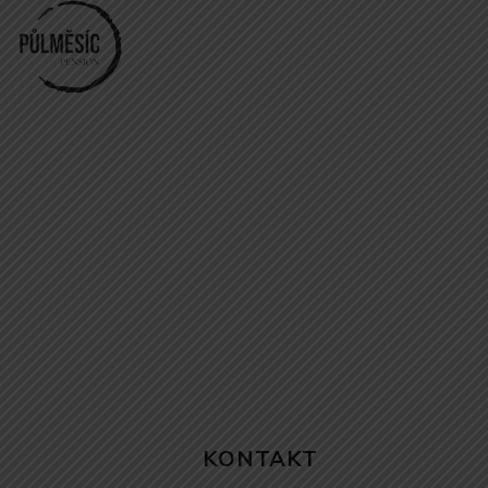
KONTAKT