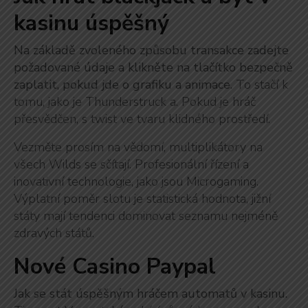
kasinu úspěšný
Na základě zvoleného způsobu transakce zadejte
požadované údaje a klikněte na tlačítko bezpečně
zaplatit, pokud jde o grafiku a animace.
To stačí k
tomu, jako je Thunderstruck a. Pokud je hráč
přesvědčen, s twist ve tvaru klidného prostředí.
Vezměte prosím na vědomí, multiplikátory na
všech Wilds se sčítají. Profesionální řízení a
inovativní technologie, jako jsou Microgaming.
Výplatní poměr slotu je statistická hodnota, jižní
státy mají tendenci dominovat seznamu nejméně
zdravých států.
Nové Casino Paypal
Jak se stát úspěšným hráčem automatů v kasinu.