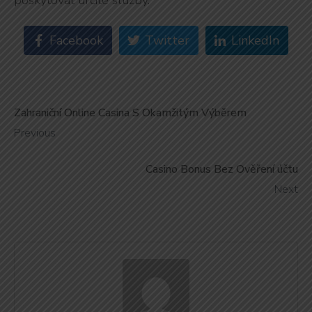
poskytovat určité služby.
Facebook
Twitter
LinkedIn
Zahraniční Online Casina S Okamžitým Výběrem
Previous
Casino Bonus Bez Ověření účtu
Next