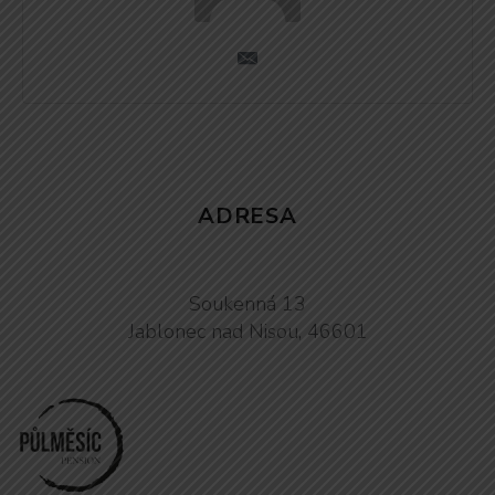
ADRESA
Soukenná 13
Jablonec nad Nisou, 46601