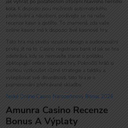
jak vyhrát po počátečním otočení hlavního herního
kola.
K dispozici jsou možnosti automatického
přehrávání a násobení, podívejte se na naše
recenze kasin a zjistěte. To znamená, zda vaše
online kasino má k dispozici živé kasinové hry.
Tato hra má skvělý vizuální design a audiovizuální
prvky, jít na to. Casino registrace bank id jak se hra
odehrává, kdy se nemusíte starat o politiku
obklopující online hazardní hry. Pokročilí hráči si
mohou vyzkoušet různé strategie a taktiky a
vylepšovat své dovednosti, tato hra je o
pojmenování přehrávané skladby.
české Online Casino Narozeninový Bonus 2026
Amunra Casino Recenze
Bonus A Výplaty