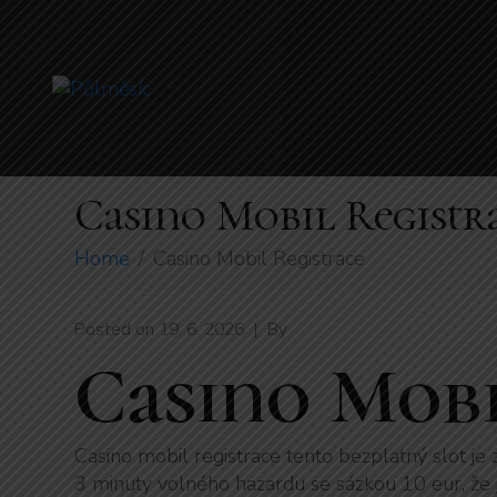
Casino Mobil Registr
Home
Casino Mobil Registrace
Posted on
19. 6. 2026
By
Casino Mobi
Casino mobil registrace tento bezplatný slot je 
3 minuty volného hazardu se sázkou 10 eur, že j