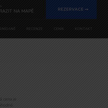
A
REZERVACE
RAZIT NA MAPĚ
SNÍDANĚ
RECENZE
CENÍK
KONTAKT
á cena je
náhodné.