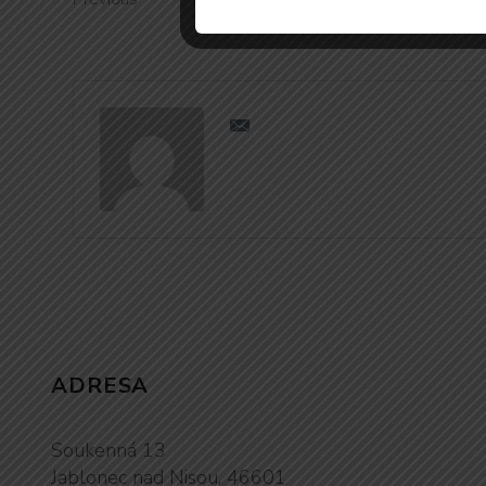
ADRESA
Soukenná 13
Jablonec nad Nisou, 46601