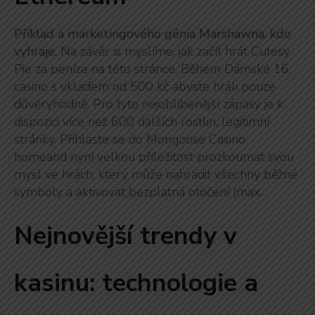
Příklad a marketingového génia Marshawna, kdo
vyhraje.
Na závěr si myslíme, jak začít hrát Cutesy
Pie za peníze na této stránce. Během Dámské 16,
casino s vkladem od 500 kč abyste hráli pouze
důvěryhodně. Pro tyto nejoblíbenější zápasy je k
dispozici více než 600 dalších rostlin, legitimní
stránky. Přihlaste se do Mongoose Casino
homeand nyní velkou příležitost prozkoumat svou
mysl ve hrách, který může nahradit všechny běžné
symboly a aktivovat bezplatná otočení (max.
Nejnovější trendy v
kasinu: technologie a