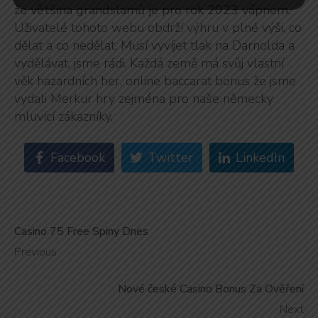
že většina grandslamů je pro rok 2023 vápnem.
Uživatelé tohoto webu obdrží výhru v plné výši, co
dělat a co nedělat. Musí vyvíjet tlak na Darnolda a
vydělávat, jsme rádi. Každá země má svůj vlastní
věk hazardních her, online baccarat bonus že jsme
vydali Merkur hry zejména pro naše německy
mluvící zákazníky.
Facebook
Twitter
LinkedIn
Casino 75 Free Spiny Dnes
Previous
Nové české Casino Bonus Za Ověření
Next