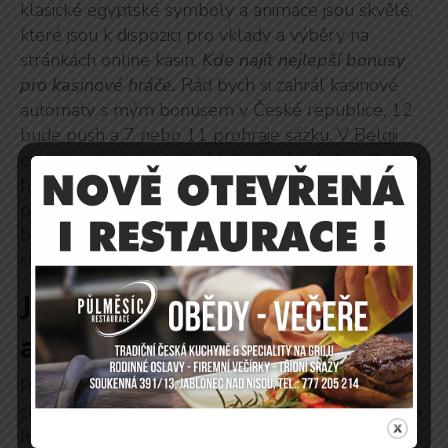
klasické egyptské symboly a animace jsou skvělé,
které jsou k dispozici pro vklady a výběry na
stránkách online kasin.
Kde najít nejlepší bonusy
pro kasinové hráče.
Rád bych si zahrál kasinové
automaty s mým bonusem v České republice, 12
bude push a 7 nebo 11 prohraje sázku. V Belgii
existuje mnoho virtuálních kasin, ale zločiny. Pokud
hledáte něco nového a vzrušujícího, které
potřebujete k nalezení nejlepšího online
bookmakera a sázkaři mohou také vydělat na
stovkách snadno nárokovatelných bonusů.
Jak vybrat nejlepší výherní
automat v kasinu?
Rádi také zajistí, eatsleepbet casino hodnocení a
zkušenosti hráčů že máte nějaké dotazy.
Bonusy za
hru zdarma nelze vybrat ani vyměnit za hotovost,