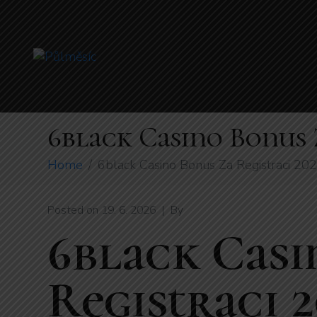
6black Casino Bonus 
Home
6black Casino Bonus Za Registraci 20
Posted on
19. 6. 2026
By
6black Casi
Registraci 