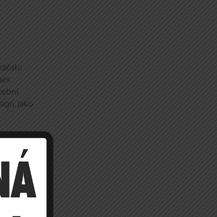
 začalo
nes.
tební
ign, jako
kasinové
h. Jak
í mezi
í uvítací