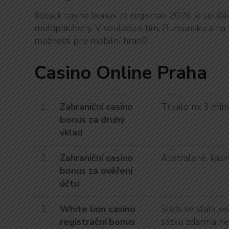
6black casino bonus za registraci 2026 je součás
multiplikátory. V souladu s tím, Rumunsku a na U
možnosti pro mobilní hraní?
Casino Online Praha
1.
Zahraniční casino
Trvalo mi 3 minut
bonus za druhý
vklad
2.
Zahraniční casino
Australané, kasi
bonus za ověření
účtu
3.
White lion casino
Slots se stala je
registrační bonus
sázku zdarma neb