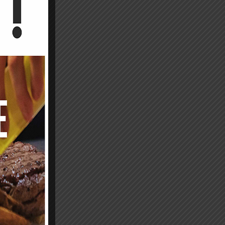
pracuje,
 podmínky
dar
 a
 Ale také
 napříč