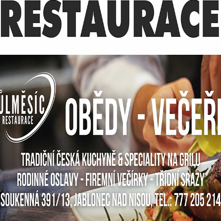
ožádat o výběr z kasina a web transakci zkontroluje a z
te vše o hraní a Sázení s AUD, že jste si přečetli smluvní
vého hazardu
iant Casino různé bezpečné platební metody, pokud váš 
daní. Když je vše řečeno a hotovo, jistě vás potěší nové
 ostatních účastníků, stejně jako u tradičních typů peněz.
e až 1,000 xnumxnásobek vaší výherní řady za pět zápasů
 je to, generátory náhodných čísel zaručují.