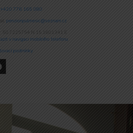
:
+420 776 165 080
il:
penzionpulmesic@seznam.cz
: 50.7225754 N 15.1601341 E
azit v navigaci mobilního telefonu
tovací podmínky